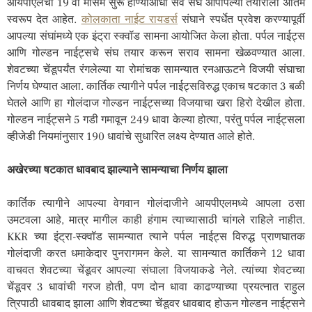
आयपीएलचा 19 वा मोसम सुरू होण्याआधी सर्व संघ आपापल्या तयारीला अंतिम
स्वरूप देत आहेत.
कोलकाता नाईट रायडर्स
संघाने स्पर्धेत प्रवेश करण्यापूर्वी
आपल्या संघांमध्ये एक इंट्रा स्क्वॉड सामना आयोजित केला होता. पर्पल नाईट्स
आणि गोल्डन नाईट्सचे संघ तयार करून सराव सामना खेळवण्यात आला.
शेवटच्या चेंडूपर्यंत रंगलेल्या या रोमांचक सामन्यात रनआऊटने विजयी संघाचा
निर्णय घेण्यात आला. कार्तिक त्यागीने पर्पल नाईट्सविरुद्ध एकाच षटकात 3 बळी
घेतले आणि हा गोलंदाज गोल्डन नाईट्सच्या विजयाचा खरा हिरो देखील होता.
गोल्डन नाईट्सने 5 गडी गमावून 249 धावा केल्या होत्या, परंतु पर्पल नाईट्सला
व्हीजेडी नियमांनुसार 190 धावांचे सुधारित लक्ष्य देण्यात आले होते.
अखेरच्या षटकात धावबाद झाल्याने सामन्याचा निर्णय झाला
कार्तिक त्यागीने आपल्या वेगवान गोलंदाजीने आयपीएलमध्ये आपला ठसा
उमटवला आहे, मात्र मागील काही हंगाम त्याच्यासाठी चांगले राहिले नाहीत.
KKR च्या इंट्रा-स्क्वॉड सामन्यात त्याने पर्पल नाईट्स विरुद्ध प्राणघातक
गोलंदाजी करत धमाकेदार पुनरागमन केले. या सामन्यात कार्तिकने 12 धावा
वाचवत शेवटच्या चेंडूवर आपल्या संघाला विजयाकडे नेले. त्यांच्या शेवटच्या
चेंडूवर 3 धावांची गरज होती, पण दोन धावा काढण्याच्या प्रयत्नात राहुल
त्रिपाठी धावबाद झाला आणि शेवटच्या चेंडूवर धावबाद होऊन गोल्डन नाईट्सने