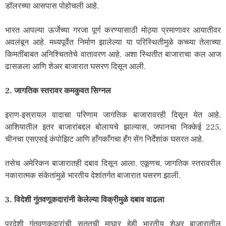
डॉलरच्या आसपास पोहोचली आहे.
भारत आपल्या ऊर्जेच्या गरजा पूर्ण करण्यासाठी मोठ्या प्रमाणावर आयातीवर
अवलंबून आहे. मध्यपूर्वेत निर्माण झालेल्या या परिस्थितीमुळे कच्च्या तेलाच्या
किमतींबाबत अनिश्चिततेचे वातावरण आहे. अशा स्थितीत बाजाराचा कल आज
ढासळला आणि शेअर बाजारात घसरण दिसून आली.
2. जागतिक स्तरावर कमकुवत सिग्नल
इराण-इस्रायल वादाचा परिणाम जागतिक बाजारावरही दिसून येत आहे.
आशियातील इतर बाजारांबद्दल बोलायचे झाल्यास, जपानचा निक्केई 225,
चीनचा एसएसई कंपोझिट आणि हाँगकाँगचा हँग सेंग निर्देशांक घसरत आहे.
तसेच अमेरिकन बाजारातही दबाव दिसून आला. एकूणच, जागतिक स्तरावरील
नकारात्मक संकेतांमुळे भारतीय देशांतर्गत बाजारात घसरण झाली.
3. विदेशी गुंतवणूकदारांनी केलेल्या विक्रीमुळे दबाव वाढला
परदेशी गुंतवणूकदारांची सततची माघार हेही भारतीय शेअर बाजारातील