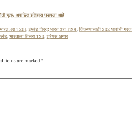
त मोठी चूक; अवांछित इतिहास घडवला आहे
s भारत 3रा T20I
,
इंग्लंड विरुद्ध भारत 3रा T20I
,
जिंकण्यासाठी 202 धावांची गरज आ
ग्लंड
,
भारताला तिसरा T20
,
श्रेयस अय्यर
d fields are marked
*