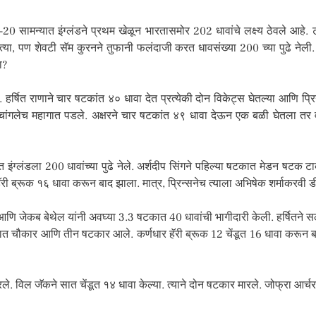
टी-20 सामन्यात इंग्लंडने प्रथम खेळून भारतासमोर 202 धावांचे लक्ष्य ठेवले आहे.
ोत्या, पण शेवटी सॅम कुरनने तुफानी फलंदाजी करत धावसंख्या 200 च्या पुढे नेल
ा?
ी. हर्षित राणाने चार षटकांत ४० धावा देत प्रत्येकी दोन विकेट्स घेतल्या आणि प्र
 चांगलेच महागात पडले. अक्षरने चार षटकांत ४९ धावा देऊन एक बळी घेतला तर 
रत इंग्लंडला 200 धावांच्या पुढे नेले. अर्शदीप सिंगने पहिल्या षटकात मेडन षटक
हॅरी ब्रूक १६ धावा करून बाद झाला. मात्र, प्रिन्सनेच त्याला अभिषेक शर्माकरवी
्ट आणि जेकब बेथेल यांनी अवघ्या 3.3 षटकात 40 धावांची भागीदारी केली. हर्षितने 
ून सात चौकार आणि तीन षटकार आले. कर्णधार हॅरी ब्रूक 12 चेंडूत 16 धावा करू
रले. विल जॅकने सात चेंडूत १४ धावा केल्या. त्याने दोन षटकार मारले. जोफ्रा आर्