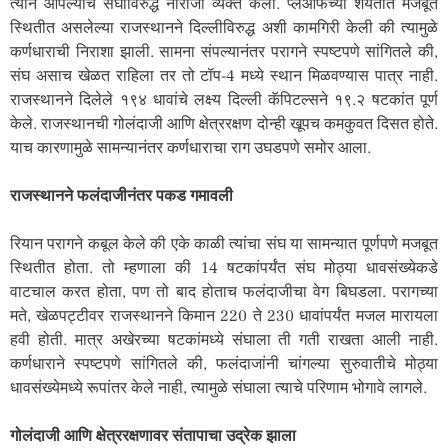
त्याने आपल्याच संघाविरुद्ध नाराजी व्यक्त केली. प्लेऑफच्या शर्यतीत मजबूत
स्थितीत असलेल्या राजस्थानने दिल्लीविरुद्ध अशी कामगिरी केली की त्यामुळे
कर्णधाराची निराशा झाली. सामना संपल्यानंतर परागने स्पष्टपणे सांगितले की,
संघ असाच खेळत राहिला तर तो टॉप-4 मध्ये स्थान मिळवण्यास पात्र नाही.
राजस्थानने दिलेले १९४ धावांचे लक्ष्य दिल्ली कॅपिटल्सने १९.२ षटकांत पूर्ण
केले. राजस्थानची गोलंदाजी आणि क्षेत्ररक्षण दोन्ही खूपच कमकुवत दिसत होते.
याच कारणामुळे सामन्यानंतर कर्णधाराचा राग उघडपणे समोर आला.
राजस्थानने फलंदाजीनंतर पकड गमावली
रियान परागने कबूल केले की एके काळी त्यांचा संघ या सामन्यात पूर्णपणे मजबूत
स्थितीत होता. तो म्हणाला की 14 षटकांपर्यंत संघ मोठ्या धावसंख्येकडे
वाटचाल करत होता, पण तो बाद होताच फलंदाजीचा वेग बिघडला. परागच्या
मते, खेळपट्टीवर राजस्थानने किमान 220 ते 230 धावांपर्यंत मजल मारायला
हवी होती. मात्र अखेरच्या षटकांमध्ये संघाला ती गती राखता आली नाही.
कर्णधाराने स्पष्टपणे सांगितले की, फलंदाजांनी चांगल्या सुरुवातीचे मोठ्या
धावसंख्येमध्ये रूपांतर केले नाही, त्यामुळे संघाला त्याचे परिणाम भोगावे लागले.
गोलंदाजी आणि क्षेत्ररक्षणावर संतापाचा उद्रेक झाला