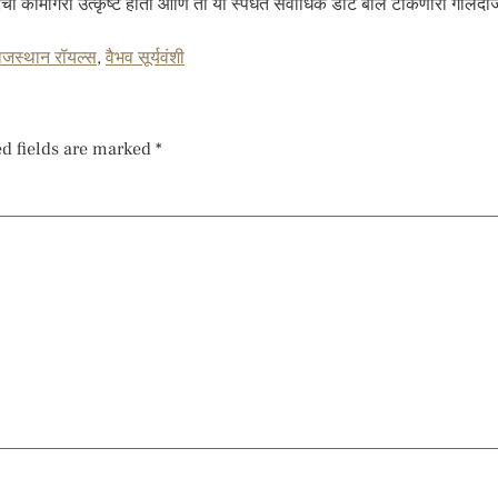
ची कामगिरी उत्कृष्ट होती आणि तो या स्पर्धेत सर्वाधिक डॉट बॉल टाकणारा गोलंदा
ाजस्थान रॉयल्स
,
वैभव सूर्यवंशी
d fields are marked
*