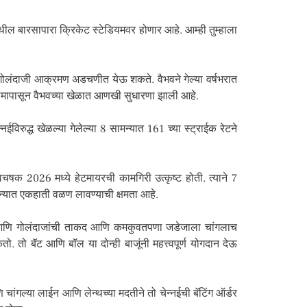
थील बारसापारा क्रिकेट स्टेडियमवर होणार आहे. आम्ही तुम्हाला
े गोलंदाजी आक्रमण अडचणीत येऊ शकते. वैभवने गेल्या वर्षभरात
ंगामापासून वैभवच्या खेळात आणखी सुधारणा झाली आहे.
रुद्ध खेळल्या गेलेल्या 8 सामन्यात 161 च्या स्ट्राईक रेटने
क 2026 मध्ये हेटमायरची कामगिरी उत्कृष्ट होती. त्याने 7
मन्यात एकहाती वळण लावण्याची क्षमता आहे.
ाज आणि गोलंदाजांची ताकद आणि कमकुवतपणा जडेजाला चांगलाच
तो बॅट आणि बॉल या दोन्ही बाजूंनी महत्त्वपूर्ण योगदान देऊ
 चांगल्या लाईन आणि लेन्थच्या मदतीने तो चेन्नईची बॅटिंग ऑर्डर