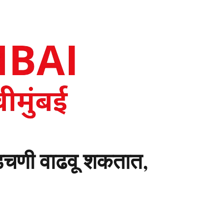
अडचणी वाढवू शकतात,