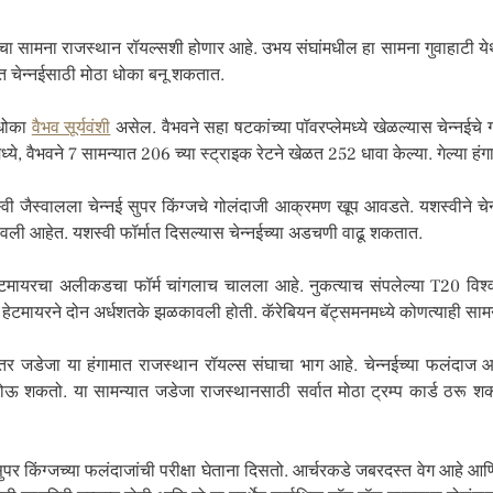
्जचा सामना राजस्थान रॉयल्सशी होणार आहे. उभय संघांमधील हा सामना गुवाहाटी ये
यात चेन्नईसाठी मोठा धोका बनू शकतात.
 धोका
वैभव सूर्यवंशी
असेल. वैभवने सहा षटकांच्या पॉवरप्लेमध्ये खेळल्यास चेन्नईच
, वैभवने 7 सामन्यात 206 च्या स्ट्राइक रेटने खेळत 252 धावा केल्या. गेल्या ह
ैस्वालला चेन्नई सुपर किंग्जचे गोलंदाजी आक्रमण खूप आवडते. यशस्वीने चेन्नईवि
वली आहेत. यशस्वी फॉर्मात दिसल्यास चेन्नईच्या अडचणी वाढू शकतात.
मायरचा अलीकडचा फॉर्म चांगलाच चालला आहे. नुकत्याच संपलेल्या T20 विश्वचष
त हेटमायरने दोन अर्धशतके झळकावली होती. कॅरेबियन बॅट्समनमध्ये कोणत्याही सा
ंतर जडेजा या हंगामात राजस्थान रॉयल्स संघाचा भाग आहे. चेन्नईच्या फलंद
कतो. या सामन्यात जडेजा राजस्थानसाठी सर्वात मोठा ट्रम्प कार्ड ठरू शकतो. 
सुपर किंग्जच्या फलंदाजांची परीक्षा घेताना दिसतो. आर्चरकडे जबरदस्त वेग आहे आणि