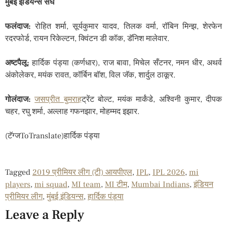
मुंबई इंडियन्स संघ
फलंदाज:
रोहित शर्मा, सूर्यकुमार यादव, तिलक वर्मा, रॉबिन मिन्झ, शेरफेन
रदरफोर्ड, रायन रिकेल्टन, क्विंटन डी कॉक, डॅनिश मालेवार.
अष्टपैलू:
हार्दिक पंड्या (कर्णधार), राज बावा, मिचेल सँटनर, नमन धीर, अथर्व
अंकोलेकर, मयंक रावत, कॉर्बिन बॉश, विल जॅक, शार्दुल ठाकूर.
गोलंदाज:
जसप्रीत बुमराह
ट्रेंट बोल्ट, मयंक मार्कंडे, अश्विनी कुमार, दीपक
चहर, रघु शर्मा, अल्लाह गफनझार, मोहम्मद इझार.
(टॅग्जToTranslate)हार्दिक पंड्या
Tagged
2019 प्रीमियर लीग (टी) आयपीएल
,
IPL
,
IPL 2026
,
mi
players
,
mi squad
,
MI team
,
MI टीम
,
Mumbai Indians
,
इंडियन
प्रीमियर लीग
,
मुंबई इंडियन्स
,
हार्दिक पंड्या
Leave a Reply