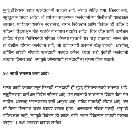
मुंबई इंडियन्स स्टार फलंदाजांनी सजली आहे. संघात रोहित शर्मा, तिलक वर्मा,
सूर्यकुमार यादव आहेत, जे त्यांच्या आक्रमक फलंदाजीच्या शैलीसाठी ओळखले
जातात. याशिवाय शेरफेन रदरफोर्ड, रायन रिकेल्टन आणि क्विंटन डी कॉक हे
पहिल्या चेंडूपासून मोठे फटके मारण्यात पटाईत आहेत. विल जॅक आणि कर्णधार
हार्दिक पंड्या फिनिशरची भूमिका चांगल्या प्रकारे पार पाडू शकतात. नमन धीर
हा देखील चांगला फलंदाज आहे, जो कोणत्याही क्रमाने खेळू शकतो. अष्टपैलू
कॉर्बिन बॉशही संघाची फलंदाजी मजबूत करेल. याचा अर्थ मुंबईची फलंदाजी
उत्कृष्ट दिसत आहे, ज्यामुळे कोणत्याही गोलंदाजीला त्रास होऊ शकतो.
MI साठी समस्या काय आहे?
गेल्या काही काळापासून फिरकी गोलंदाजी ही मुंबई इंडियन्ससाठी समस्या आहे.
न्यूझीलंडचा कर्णधार मिचेल सँटनर आहे, पण त्यालाही सातत्याने विकेट घेता येत
नाहीत. अल्लाह गफनजरला कमी अनुभव आहे. मयंक मार्कंडेही संघात आहे, पण
तो गेल्या मोसमात फक्त बेंचवर बसला होता. भारताकडे संघात एकही अनुभवी
यष्टिरक्षक नाही, त्यामुळे क्विंटन डी कॉक आणि रायन रिकेल्टन यापैकी एकाचा
प्लेइंग 11 मध्ये समावेश करावा लागेल.