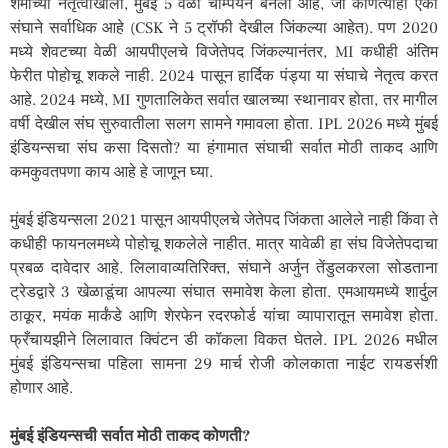
शर्माच्या नेतृत्वाखाली, मुंबई 5 वेळा चॅम्पियन बनली आहे, जी कोणत्याही एका
संघाने सर्वाधिक आहे (CSK ने 5 ट्रॉफी देखील जिंकल्या आहेत). पण 2020
मध्ये शेवटच्या वेळी आयपीएलचे विजेतेपद जिंकल्यानंतर, MI कधीही अंतिम
फेरीत पोहोचू शकले नाही. 2024 पासून हार्दिक पंड्या या संघाचे नेतृत्व करत
आहे. 2024 मध्ये, MI गुणतालिकेत सर्वात खालच्या स्थानावर होता, तर मागील
वर्षी देखील संघ सुरुवातीला सलग सामने गमावला होता. IPL 2026 मध्ये मुंबई
इंडियन्सचा संघ कसा दिसतो? या हंगामात संघाची सर्वात मोठी ताकद आणि
कमकुवतपणा काय आहे हे जाणून घ्या.
मुंबई इंडियन्सला 2021 पासून आयपीएलचे जेतेपद जिंकता आलेले नाही किंवा ते
कधीही फायनलमध्ये पोहोचू शकलेले नाहीत. मात्र यावेळी हा संघ विजेतेपदाचा
प्रबळ दावेदार आहे. लिलावाव्यतिरिक्त, संघाने अर्जुन तेंडुलकरला सोडताना
ट्रेडद्वारे 3 खेळाडूंचा आपल्या संघात समावेश केला होता. एमआयमध्ये शार्दुल
ठाकूर, मयंक मार्कंडे आणि शेरफेन रदरफोर्ड यांचा व्यापारातून समावेश होता.
फ्रँचायझीने लिलावात क्विंटन डी कॉकला विकत घेतले. IPL 2026 मधील
मुंबई इंडियन्सचा पहिला सामना 29 मार्च रोजी कोलकाता नाईट रायडर्सशी
होणार आहे.
मुंबई इंडियन्सची सर्वात मोठी ताकद कोणती?