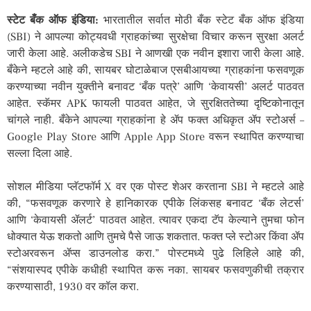
स्टेट बँक ऑफ इंडिया:
भारतातील सर्वात मोठी बँक स्टेट बँक ऑफ इंडिया
(SBI) ने आपल्या कोट्यवधी ग्राहकांच्या सुरक्षेचा विचार करून सुरक्षा अलर्ट
जारी केला आहे. अलीकडेच SBI ने आणखी एक नवीन इशारा जारी केला आहे.
बँकेने म्हटले आहे की, सायबर घोटाळेबाज एसबीआयच्या ग्राहकांना फसवणूक
करण्याच्या नवीन युक्तीने बनावट ‘बँक पत्रे’ आणि ‘केवायसी’ अलर्ट पाठवत
आहेत. स्कॅमर APK फायली पाठवत आहेत, जे सुरक्षिततेच्या दृष्टिकोनातून
चांगले नाही. बँकेने आपल्या ग्राहकांना हे ॲप फक्त अधिकृत ॲप स्टोअर्स –
Google Play Store आणि Apple App Store वरून स्थापित करण्याचा
सल्ला दिला आहे.
सोशल मीडिया प्लॅटफॉर्म X वर एक पोस्ट शेअर करताना SBI ने म्हटले आहे
की, “फसवणूक करणारे हे हानिकारक एपीके लिंकसह बनावट ‘बँक लेटर्स’
आणि ‘केवायसी ॲलर्ट’ पाठवत आहेत. त्यावर एकदा टॅप केल्याने तुमचा फोन
धोक्यात येऊ शकतो आणि तुमचे पैसे जाऊ शकतात. फक्त प्ले स्टोअर किंवा ॲप
स्टोअरवरून ॲप्स डाउनलोड करा.” पोस्टमध्ये पुढे लिहिले आहे की,
“संशयास्पद एपीके कधीही स्थापित करू नका. सायबर फसवणुकीची तक्रार
करण्यासाठी, 1930 वर कॉल करा.