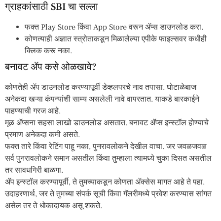
ग्राहकांसाठी SBI चा सल्ला
फक्त Play Store किंवा App Store वरून ॲप्स डाउनलोड करा.
कोणत्याही अज्ञात स्त्रोताकडून मिळालेल्या एपीके फाइल्सवर कधीही
क्लिक करू नका.
बनावट ॲप कसे ओळखावे?
कोणतेही ॲप डाउनलोड करण्यापूर्वी डेव्हलपरचे नाव तपासा. घोटाळेबाज
अनेकदा खऱ्या कंपन्यांशी साम्य असलेली नावे वापरतात. याकडे बारकाईने
पाहण्याची गरज आहे.
मूळ ॲप्सना सहसा लाखो डाउनलोड असतात. बनावट ॲप्स इन्स्टॉल होण्याचे
प्रमाण अनेकदा कमी असते.
फक्त तारे किंवा रेटिंग पाहू नका, पुनरावलोकने देखील वाचा. जर जवळजवळ
सर्व पुनरावलोकने समान असतील किंवा तुम्हाला त्यामध्ये चुका दिसत असतील
तर सावधगिरी बाळगा.
ॲप इन्स्टॉल करण्यापूर्वी, ते तुमच्याकडून कोणता ॲक्सेस मागत आहे ते पहा.
उदाहरणार्थ, जर ते तुमच्या संपर्क सूची किंवा गॅलरीमध्ये प्रवेश करण्यास सांगत
असेल तर ते धोकादायक असू शकते.