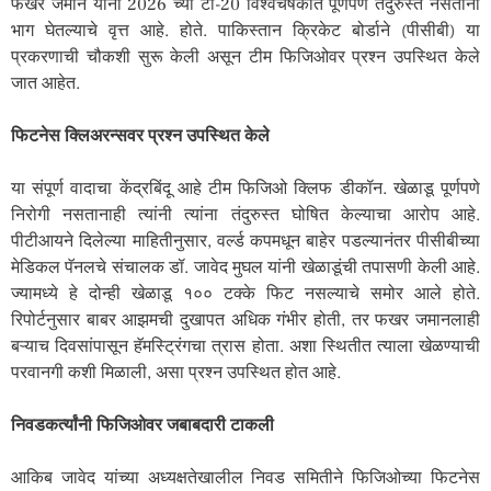
फखर जमान यांनी 2026 च्या टी-20 विश्वचषकात पूर्णपणे तंदुरुस्त नसताना
भाग घेतल्याचे वृत्त आहे. होते. पाकिस्तान क्रिकेट बोर्डाने (पीसीबी) या
प्रकरणाची चौकशी सुरू केली असून टीम फिजिओवर प्रश्न उपस्थित केले
जात आहेत.
फिटनेस क्लिअरन्सवर प्रश्न उपस्थित केले
या संपूर्ण वादाचा केंद्रबिंदू आहे टीम फिजिओ क्लिफ डीकॉन. खेळाडू पूर्णपणे
निरोगी नसतानाही त्यांनी त्यांना तंदुरुस्त घोषित केल्याचा आरोप आहे.
पीटीआयने दिलेल्या माहितीनुसार, वर्ल्ड कपमधून बाहेर पडल्यानंतर पीसीबीच्या
मेडिकल पॅनलचे संचालक डॉ. जावेद मुघल यांनी खेळाडूंची तपासणी केली आहे.
ज्यामध्ये हे दोन्ही खेळाडू १०० टक्के फिट नसल्याचे समोर आले होते.
रिपोर्टनुसार बाबर आझमची दुखापत अधिक गंभीर होती, तर फखर जमानलाही
बऱ्याच दिवसांपासून हॅमस्ट्रिंगचा त्रास होता. अशा स्थितीत त्याला खेळण्याची
परवानगी कशी मिळाली, असा प्रश्न उपस्थित होत आहे.
निवडकर्त्यांनी फिजिओवर जबाबदारी टाकली
आकिब जावेद यांच्या अध्यक्षतेखालील निवड समितीने फिजिओच्या फिटनेस