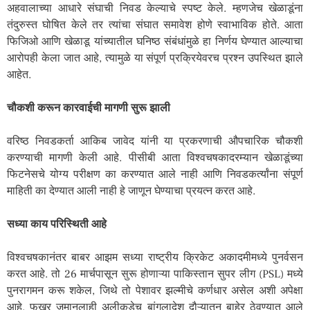
अहवालाच्या आधारे संघाची निवड केल्याचे स्पष्ट केले. म्हणजेच खेळाडूंना
तंदुरुस्त घोषित केले तर त्यांचा संघात समावेश होणे स्वाभाविक होते. आता
फिजिओ आणि खेळाडू यांच्यातील घनिष्ठ संबंधांमुळे हा निर्णय घेण्यात आल्याचा
आरोपही केला जात आहे, त्यामुळे या संपूर्ण प्रक्रियेवरच प्रश्न उपस्थित झाले
आहेत.
चौकशी करून कारवाईची मागणी सुरू झाली
वरिष्ठ निवडकर्ता आकिब जावेद यांनी या प्रकरणाची औपचारिक चौकशी
करण्याची मागणी केली आहे. पीसीबी आता विश्वचषकादरम्यान खेळाडूंच्या
फिटनेसचे योग्य परीक्षण का करण्यात आले नाही आणि निवडकर्त्यांना संपूर्ण
माहिती का देण्यात आली नाही हे जाणून घेण्याचा प्रयत्न करत आहे.
सध्या काय परिस्थिती आहे
विश्वचषकानंतर बाबर आझम सध्या राष्ट्रीय क्रिकेट अकादमीमध्ये पुनर्वसन
करत आहे. तो 26 मार्चपासून सुरू होणाऱ्या पाकिस्तान सुपर लीग (PSL) मध्ये
पुनरागमन करू शकेल, जिथे तो पेशावर झल्मीचे कर्णधार असेल अशी अपेक्षा
आहे. फखर जमानलाही अलीकडेच बांगलादेश दौऱ्यातून बाहेर ठेवण्यात आले