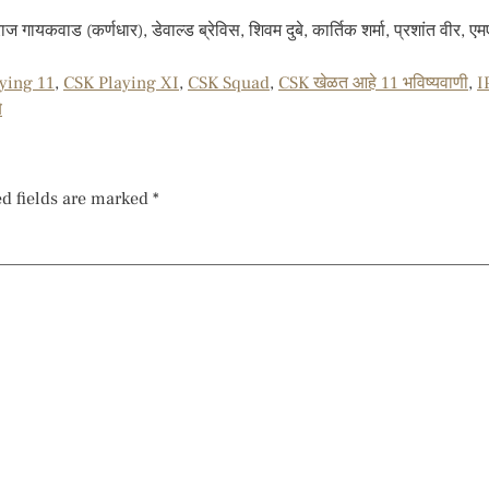
ुतुराज गायकवाड (कर्णधार), डेवाल्ड ब्रेविस, शिवम दुबे, कार्तिक शर्मा, प्रशांत 
ying 11
,
CSK Playing XI
,
CSK Squad
,
CSK खेळत आहे 11 भविष्यवाणी
,
I
े
d fields are marked
*