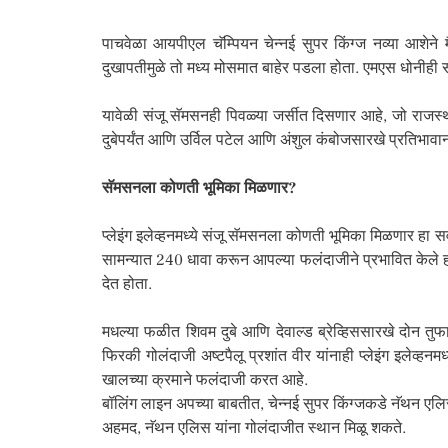
पाचवेळा आयपीएल चॅम्पियन चेन्नई सुपर किंग्ज नव्या आशेने
दुखापतीमुळे तो मध्य मोसमात बाहेर पडला होता. एमएस धोनीही 
यावेळी संजू सॅमसनही पिवळ्या जर्सीत दिसणार आहे, जो राजस्थ
दुबेपर्यंत आणि उर्विल पटेल आणि अंशुल कंबोजसारखे प्रतिभावान
सॅमसनला कोणती भूमिका मिळणार?
प्लेइंग इलेव्हनमध्ये संजू सॅमसनला कोणती भूमिका मिळणार हा स
सामन्यात 240 धावा करून आपल्या फलंदाजीने प्रभावित केले ह
देत ​​होता.
मधल्या फळीत शिवम दुबे आणि देवाल्ड ब्रेव्हिससारखे दोन तु
फिरकी गोलंदाजी अष्टपैलू प्रशांत वीर यांनाही प्लेइंग इलेव्
खालच्या क्रमाने फलंदाजी करत आहे.
बॉलिंग लाइन अपच्या बाबतीत, चेन्नई सुपर किंग्जकडे नॅथन 
अहमद, नॅथन एलिस यांना गोलंदाजीत स्थान मिळू शकते.