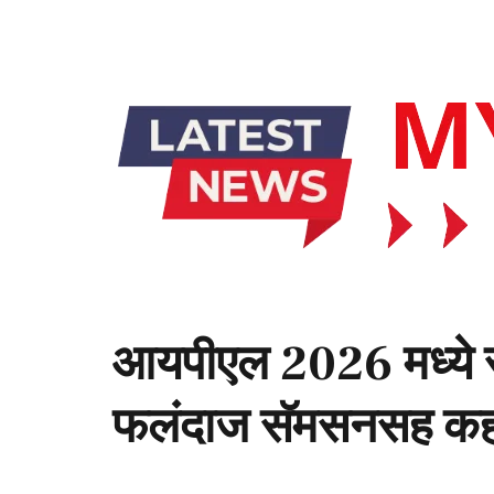
आयपीएल 2026 मध्ये सीए
फलंदाज सॅमसनसह कह