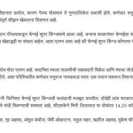
 मैदानात उतरेल, कारण गेल्या मोसमात ते गुणतालिकेत तळाशी होते. कर्णधार रु
संपूर्ण सीझन खेळताना दिसणार आहे.
ान रॉयल्सकडून चेन्नई सुपर किंग्जमध्ये आला आहे. बऱ्याच काळानंतर चेन्नईचा स
 खेळाडूही या संघात आहेत. आता प्रश्न असा आहे की चेन्नई सुपर किंग्ज कोणत्या प्
र्वात मोठा प्रश्न आहे. कदाचित त्याला सलामीची जबाबदारी मिळेल आणि त्याचा जोडीद
ोते. अशा परिस्थितीत कर्णधार रुतुराज गायकवाड स्वतः एक स्थान घसरून तिसऱ्य
फानी फिनिशर चेन्नई सुपर किंग्जची फलंदाजी मजबूत करतील. दोघेही लांब षटकार 
हनमध्ये संधी मिळण्याची शक्यता आहे, सीएसकेने मिनी लिलावात या दोघांवर 14.20 क
एलिस, नूर अहमद, अंशुल कंबोज, जेमी ओव्हरटन, राहुल चहर, खलील अहमद, मुकेश च