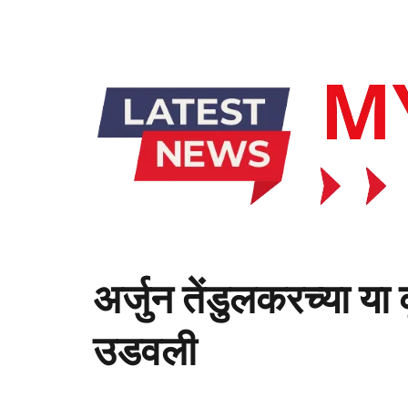
अर्जुन तेंडुलकरच्या य
उडवली