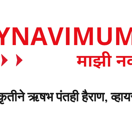
ा कृतीने ऋषभ पंतही हैराण, व्