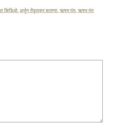
रल व्हिडिओ
,
अर्जुन तेंडुलकर बातम्या
,
ऋषभ पंत
,
ऋषभ पंत