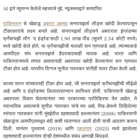
AI द्वारे व्युत्पन्न केलेले महत्त्वाचे मुद्दे, न्यूजरूमद्वारे सत्यापित
पाकिस्तान
चे खेळाडू
अबरार अहमद
सनरायझर्स लीड्स खरेदी केल्यापासून
टीकाकारांचे लक्ष्य बनले आहे. सनरायझर्स लीड्सने अबरारला इंग्लंडच्या
फ्रँचायझी लीग ‘द हंड्रेड’साठी 1.90 लाख पौंड (सुमारे 2.34 कोटी रुपये)
मध्ये खरेदी केले होते, या फ्रेंचायझीची मालकी सन ग्रुपकडे आहे. त्याच्याकडे
आयपीएल संघ सनरायझर्स हैदराबादचाही मालक आहे. भारत आणि
पाकिस्तानमध्ये तणाव असतानाही अबरारला खरेदी केल्यानंतर सन ग्रुपवर
टीका होत आहे. भारतीय दिग्गज सुनील गावस्कर यांनीही यावर टीका केली आहे.
काव्या मारन यांच्यावरही टीका होत आहे, जी सनरायझर्स फ्रँचायझीची सीईओ
आहे आणि द हंड्रेडच्या लिलावादरम्यान उपस्थित होती. पाकिस्तानी खेळाडू
अबरारला विकत घेतल्यानंतर ज्या प्रकारच्या प्रतिक्रिया येत आहेत, ते
स्वाभाविक असल्याचे सुनील गावस्कर यांचे मत आहे. मिड-डेमध्ये लिहिलेल्या
स्तंभात गावसकर यांनी मुंबईतील दहशतवादी हल्ल्यानंतर (2008) पाकिस्तानी
खेळाडूंना आयपीएलमधून बंदी कशी घालण्यात आली होती याची आठवण करून
दिली. यानंतर पुलवामा (2019) आणि
पहलगाम
(2025) मध्ये झालेल्या
दहशतवादी हल्ल्यानंतर दोन्ही देशांमधील संबंध आणखी बिघडले.