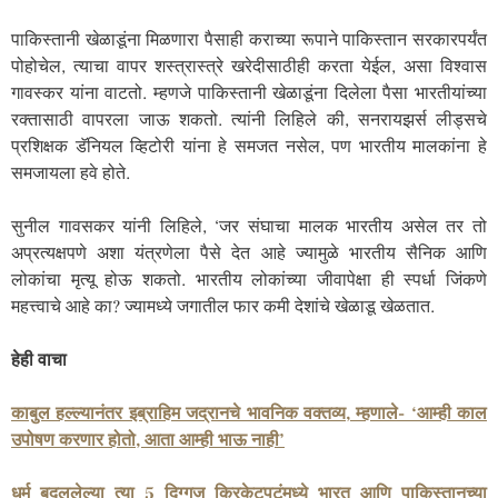
पाकिस्तानी खेळाडूंना मिळणारा पैसाही कराच्या रूपाने पाकिस्तान सरकारपर्यंत
पोहोचेल, त्याचा वापर शस्त्रास्त्रे खरेदीसाठीही करता येईल, असा विश्वास
गावस्कर यांना वाटतो. म्हणजे पाकिस्तानी खेळाडूंना दिलेला पैसा भारतीयांच्या
रक्तासाठी वापरला जाऊ शकतो. त्यांनी लिहिले की, सनरायझर्स लीड्सचे
प्रशिक्षक डॅनियल व्हिटोरी यांना हे समजत नसेल, पण भारतीय मालकांना हे
समजायला हवे होते.
सुनील गावसकर यांनी लिहिले, ‘जर संघाचा मालक भारतीय असेल तर तो
अप्रत्यक्षपणे अशा यंत्रणेला पैसे देत आहे ज्यामुळे भारतीय सैनिक आणि
लोकांचा मृत्यू होऊ शकतो. भारतीय लोकांच्या जीवापेक्षा ही स्पर्धा जिंकणे
महत्त्वाचे आहे का? ज्यामध्ये जगातील फार कमी देशांचे खेळाडू खेळतात.
हेही वाचा
काबुल हल्ल्यानंतर इब्राहिम जद्रानचे भावनिक वक्तव्य, म्हणाले- ‘आम्ही काल
उपोषण करणार होतो, आता आम्ही भाऊ नाही’
धर्म बदललेल्या त्या 5 दिग्गज क्रिकेटपटूंमध्ये भारत आणि पाकिस्तानच्या