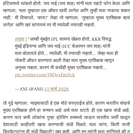
हॉटेलमध्ये थांबलो होतो. जय भाई (जय शाह) यांनी मला पहाटे फोन केला आणि
म्हणाला, ‘मला तुम्हाला एक ऑफर द्यावी लागेल आणि तुम्ही मला नाकारू शकत
नाही.’ मी विचारले, ‘काय?’ तेव्हा तो म्हणाला, ‘तुम्हाला मुख्य प्रशिक्षक व्हावं
लागेल’ आणि खरं सांगायचं तर मी त्यावेळी तयारही नव्हतो.
#पाहा
| “आम्ही मुंबईत IPL सामना खेळत होतो, KKR विरुद्ध
मुंबई इंडियन्स आणि जय भाई (ICC चेअरमन जय शाह) यांनी
मला बोलावले होते… त्यावेळी, मी तयारही नव्हतो… जेव्हा मला ही
नोकरी ऑफर करण्यात आली तेव्हा मला मुख्य प्रशिक्षक म्हणून
अनुभव नव्हता, कारण मी कधीही मुख्य प्रशिक्षक नव्हतो…
pic.twitter.com/JNQyxEm3ck
— ANI (@ANI)
11 मार्च 2026
तो पुढे म्हणाला, ‘माझ्यासाठी हे एक मोठे सरप्राईज होते, कारण भारतीय संघाचे
मुख्य प्रशिक्षक होणे हा सन्मान आहे असे मला वाटते. ही एक खास संधी आहे,
कारण फार कमी लोकांना पुन्हा ड्रेसिंग रुममध्ये जाऊन भारतीय जर्सी घालून
देशासाठी काहीतरी खास करण्याची संधी मिळते. मला सांगा, किती माजी
क्रिकेटपटूंना ही संधी मिळाली? खूप कमी, आणि मग त्यांनी मला सांगितले की तू