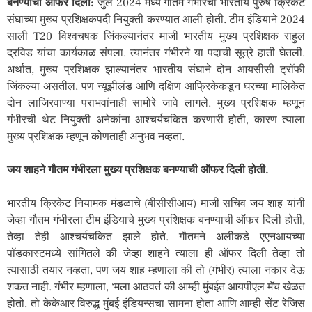
बनण्याची ऑफर दिली:
जुलै 2024 मध्ये गौतम गंभीरची भारतीय पुरुष क्रिकेट
संघाच्या मुख्य प्रशिक्षकपदी नियुक्ती करण्यात आली होती. टीम इंडियाने 2024
साली T20 विश्वचषक जिंकल्यानंतर माजी भारतीय मुख्य प्रशिक्षक राहुल
द्रविड यांचा कार्यकाळ संपला. त्यानंतर गंभीरने या पदाची सूत्रे हाती घेतली.
अर्थात, मुख्य प्रशिक्षक झाल्यानंतर भारतीय संघाने दोन आयसीसी ट्रॉफी
जिंकल्या असतील, पण न्यूझीलंड आणि दक्षिण आफ्रिकेकडून घरच्या मालिकेत
दोन लाजिरवाण्या पराभवांनाही सामोरे जावे लागले. मुख्य प्रशिक्षक म्हणून
गंभीरची थेट नियुक्ती अनेकांना आश्चर्यचकित करणारी होती, कारण त्याला
मुख्य प्रशिक्षक म्हणून कोणताही अनुभव नव्हता.
जय शाहने गौतम गंभीरला मुख्य प्रशिक्षक बनण्याची ऑफर दिली होती.
भारतीय क्रिकेट नियामक मंडळाचे (बीसीसीआय) माजी सचिव जय शाह यांनी
जेव्हा गौतम गंभीरला टीम इंडियाचे मुख्य प्रशिक्षक बनण्याची ऑफर दिली होती,
तेव्हा तेही आश्चर्यचकित झाले होते. गौतमने अलीकडे एएनआयच्या
पॉडकास्टमध्ये सांगितले की जेव्हा शाहने त्याला ही ऑफर दिली तेव्हा तो
त्यासाठी तयार नव्हता, पण जय शाह म्हणाला की तो (गंभीर) त्याला नकार देऊ
शकत नाही. गंभीर म्हणाला, ‘मला आठवतं की आम्ही मुंबईत आयपीएल मॅच खेळत
होतो. तो केकेआर विरुद्ध मुंबई इंडियन्सचा सामना होता आणि आम्ही सेंट रेजिस