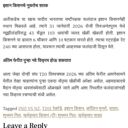
इशान किशनचे नुकतेच शतक
अलीकडेच या खास यादीत भारताचा यष्टीरक्षक फलंदाज इशान किशननेही
स्थान मिळवले आहे. त्याने 31 जानेवारी 2026 रोजी तिरुअनंतपुरम येथे
न्यूझीलंडविरुद्ध 43 चेंडूत 103 धावांची जलद खेळी खेळली होती. इशान
किशनने या डावात 6 चौकार आणि 10 षटकार मारले होते. त्याचा स्ट्राईक रेट
240 च्या आसपास होता, यावरून त्याची आक्रमक फलंदाजी दिसून येते.
अंतिम फेरीत पुन्हा नवे विक्रम होऊ शकतात
आता जेव्हा दोन्ही संघ T20 विश्वचषक 2026 च्या अंतिम फेरीत आमनेसामने
येतील तेव्हा चाहत्यांना पुन्हा एकदा मोठ्या खेळीची अपेक्षा असेल. अहमदाबादचे
मैदान मोठ्या धावसंख्येसाठी ओळखले जाते आणि अशा स्थितीत फलंदाजांनाही
नवा विक्रम रचण्याची संधी असेल.
Tagged
IND VS NZ
,
T20I रेकॉर्ड
,
इशान किशन
,
कॉलिन मुनरो
,
यावत
,
शुभमन गिल
,
सूर्यकुमार किशन (टी) शुभमन गिल
,
सूर्यकुमार यादव
Leave a Reply