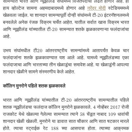
सामन्यात भारत आणि न्यूझीलंड संघांमध्ये विजेतेपदाची लढत होणार आहे. हा
हाय व्होल्टेज सामना अहमदाबादमध्ये होणार आहे
नरेंद्र मोदी
स्टेडियममध्ये
खेळवला जाईल. या शानदार सामन्यापूर्वी दोन्ही संघांमध्ये टी-20 इंटरनॅशनलमध्ये
बनवलेले अनेक रंजक विक्रम चर्चेत आहेत. यातील सर्वात खास विक्रम भारत
आणि न्यूझीलंड यांच्यातील टी-20 सामन्यात शतके झळकावणाऱ्या फलंदाजांचा
आहे.
उभय संघांमधील टी20 आंतरराष्ट्रीय सामन्यांमध्ये आतापर्यंत केवळ चार
फलंदाजांना शतके झळकावण्यात यश आले आहे. यामध्ये न्यूझीलंडच्या एका
फलंदाजाचा आणि भारताच्या तीन खेळाडूंचा समावेश आहे. या खेळाडूंनी आपल्या
शानदार खेळीने सामने संस्मरणीय केले आहेत.
कॉलिन मुनरोने पहिले शतक झळकावले
भारत आणि न्यूझीलंड यांच्यातील टी-20 आंतरराष्ट्रीय सामन्यातील पहिले
शतक न्यूझीलंडचा फलंदाज कॉलिन मुनरोने झळकावले. 4 नोव्हेंबर 2017 रोजी
राजकोट येथे खेळल्या गेलेल्या सामन्यात त्याने 58 चेंडूत नाबाद 109 धावांची
शानदार खेळी खेळली. मुनरोने या डावात सात चौकार आणि सात षटकार मारले
होते. त्याचा स्ट्राईक रेट 188 च्या आसपास होता. त्याच्या आक्रमक