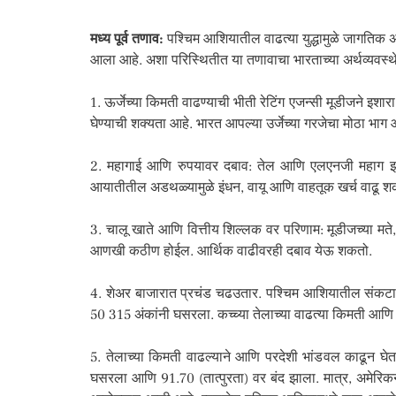
मध्य पूर्व तणाव:
पश्चिम आशियातील वाढत्या युद्धामुळे जागतिक अ
आला आहे. अशा परिस्थितीत या तणावाचा भारताच्या अर्थव्यवस
1. ऊर्जेच्या किमती वाढण्याची भीती रेटिंग एजन्सी मूडीजने इशार
घेण्याची शक्यता आहे. भारत आपल्या उर्जेच्या गरजेचा मोठा भाग
2. महागाई आणि रुपयावर दबाव: तेल आणि एलएनजी महाग झाल्
आयातीतील अडथळ्यामुळे इंधन, वायू आणि वाहतूक खर्च वाढू शकतो
3. चालू खाते आणि वित्तीय शिल्लक वर परिणाम: मूडीजच्या 
आणखी कठीण होईल. आर्थिक वाढीवरही दबाव येऊ शकतो.
4. शेअर बाजारात प्रचंड चढउतार. पश्चिम आशियातील संकटाचा
50 315 अंकांनी घसरला. कच्च्या तेलाच्या वाढत्या किमती आणि विद
5. तेलाच्या किमती वाढल्याने आणि परदेशी भांडवल काढून घेतल
घसरला आणि 91.70 (तात्पुरता) वर बंद झाला. मात्र, अमेरिक