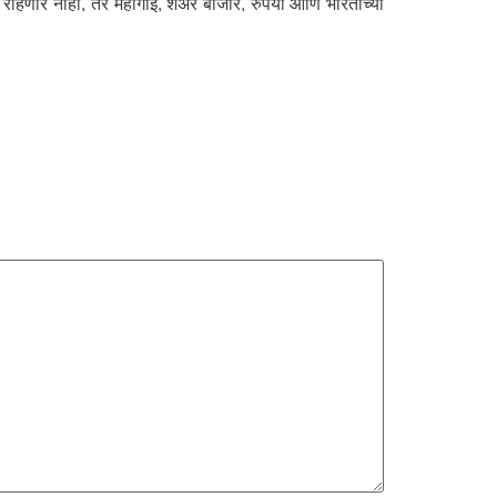
त राहणार नाही, तर महागाई, शेअर बाजार, रुपया आणि भारताच्या