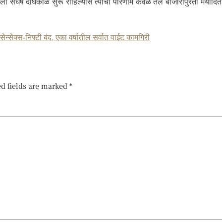
संघर्ष दीर्घकाळ सुरू राहिल्यास त्याचा परिणाम केवळ तेल बाजारापुरता मर्यादि
 सेन्सेक्स-निफ्टी बंद, एका वर्षातील सर्वात वाईट कामगिरी
d fields are marked
*