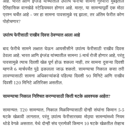
आहे. भारत आणि इंग्लंड यांच्यातील उपांत्य फेरीचा सामना गुरुवारी मुंबईतील
ऐतिहासिक वानखेडे स्टेडियमवर होणार आहे. मात्र, या सामन्यापूर्वी एक मोठा
प्रश्न चर्चेत आहे – जर हा सामना पावसामुळे रद्द झाला, तर अंतिम फेरीत कोण
पोहोचणार?
उपांत्य फेरीसाठी राखीव दिवस ठेवण्यात आला आहे
बाद फेरीचे सामने लक्षात घेऊन आयसीसीने उपांत्य फेरीसाठी राखीव दिवस
ठेवला आहे. भारत आणि इंग्लंड यांच्यातील सामना 5 मार्च रोजी होणार आहे, परंतु
पावसामुळे त्याच दिवशी खेळ पूर्ण होऊ शकला नाही, तर सामना दुसऱ्या दिवशी
म्हणजे 6 मार्चपर्यंत पुढे ढकलला जाऊ शकतो. सामन्याचा निकाल कसा तरी
लावण्यासाठी सामना अधिकाऱ्यांकडे पहिल्या दिवशी 90 मिनिटे आणि राखीव
दिवशी 120 मिनिटे अतिरिक्त असतील.
सामन्याचा निकाल निश्चित करण्यासाठी किती षटके आवश्यक आहेत?
सामान्यत: T20 सामन्यात, निकाल मिळविण्यासाठी दोन्ही संघांना किमान 5-5
षटके खेळावी लागतात, परंतु उपांत्य फेरीसारख्या मोठ्या सामन्यांमध्ये नियम
थोडे वेगळे असतात. येथे दोन्ही संघ प्रत्येकी किमान 10 षटके खेळतील तेव्हाच