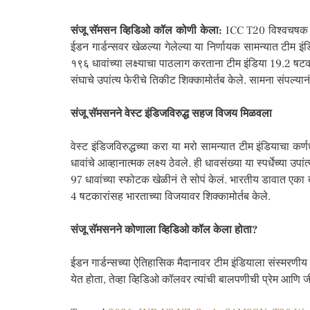
संजू सॅमसन व्हिडिओ कॉल कोणी केला:
ICC T20 विश्वचषक 202
ईडन गार्डन्सवर खेळल्या गेलेल्या या निर्णायक सामन्यात टीम 
१९६ धावांच्या लक्ष्याचा पाठलाग करताना टीम इंडिया
19.2 षटका
संघाचे उपांत्य फेरीचे तिकीट शिक्कामोर्तब केले. सामना संपल्य
संजू सॅमसनने वेस्ट इंडिजविरुद्ध सहज विजय मिळवला
वेस्ट इंडिजविरुद्धच्या करा या मरो सामन्यात टीम इंडियाचा कर
धावांचे आव्हानात्मक लक्ष्य ठेवले. ही धावसंख्या या स्पर्धेच्या उ
97 धावांच्या स्फोटक खेळीनं ते सोपं केलं. भारतीय डावात एक
4 षटकारांसह भारताच्या विजयावर शिक्कामोर्तब केले.
संजू सॅमसनने कोणाला व्हिडिओ कॉल केला होता?
ईडन गार्डन्सच्या ऐतिहासिक मैदानावर टीम इंडियाला संस्मरणीय वि
येत होता, तेव्हा व्हिडिओ कॉलवर त्यांची बालपणीची प्रेम आणि 