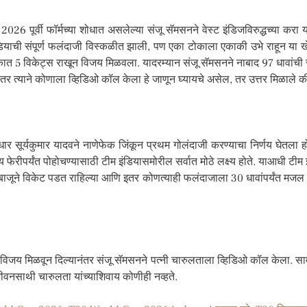
6 पूर्वी फॉर्मच्या शोधात असलेल्या संजू सॅमसनने वेस्ट इंडिजविरुद्धच्या करा
इंडियाची संपूर्ण फलंदाजी विस्कळीत झाली, पण एका टोकाला एकाकी उभे राहून या खे
त 5 विकेट्स राखून विजय मिळवला. यादरम्यान संजू सॅमसनने नाबाद 97 धावांची सं
ानंतर त्याने कोणाला व्हिडिओ कॉल केला हे जाणून घ्यायचे असेल, तर उत्तर मिळाले क
्णधार सूर्यकुमार यादवने नाणेफेक जिंकून प्रथम गोलंदाजी करण्याचा निर्णय घेतला
पांत्य फेरीपर्यंत पोहोचण्यासाठी टीम इंडियासमोरील सर्वात मोठे लक्ष्य होते. याआधी टीम
ा बाजूने विकेट पडत राहिल्या आणि इतर कोणत्याही फलंदाजाला 30 धावांपर्यंत म
जय मिळवून दिल्यानंतर संजू सॅमसनने पत्नी चारुलताला व्हिडिओ कॉल केला. सामन्यानंत
जीवनसाथी चारुलता यांच्याशिवाय कोणीही नव्हते.