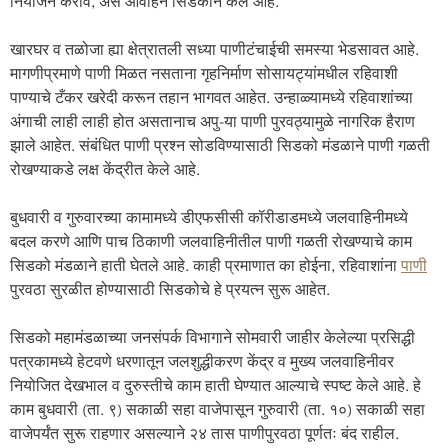
नियोजन करावे, असे आवाहन सिडकोने केले आहे.
खारघर व तळोजा ह्या क्षेत्रातली सध्या पाणीटंचाईची समस्या भेडसावत आहे.
मागणीप्रमाणे पाणी मिळत नसताना गृहनिर्माण सोसायट्यांमधील रहिवाशी
पाण्याचे टँकर खरेदी करून तहान भागवत आहेत. उन्हाळ्यामध्ये रहिवाशांच्या
अंगाची लाही लाही होत असतानाच अपु-या पाणी पुरवठ्यामुळे नागरिक हैराण
झाले आहेत. संबंधित पाणी प्रश्न सोडविण्यासाठी सिडको मंडळाने पाणी गळती
रोखण्याकडे लक्ष केंद्रीत केले आहे.
बुधवारी व गुरुवारच्या कामामध्ये डीएफसीसी कॉरीडाडमध्ये जलवाहिनीमध्ये
बदल करणे आणि पाच ठिकाणी जलवाहिनीतील पाणी गळती रोखण्याचे काम
सिडको मंडळाने हाती घेतले आहे. काही प्रमाणात का होईना, रहिवाशांना
पाणी
पुरवठा सुरळीत होण्यासाठी सिडकोचे हे प्रयत्न सुरू आहेत.
सिडको महामंडळाच्या जनसंपर्क विभागाने सोमवारी जाहीर केलेल्या प्रसिद्धी
पत्रकामध्ये हेटवणे धरणातून जलशुद्धीकरण केंद्र व मुख्य जलवाहिनीवर
नियोजित देखभाल व दुरुस्तीचे काम हाती घेण्यात आल्याचे स्पष्ट केले आहे. हे
काम बुधवारी (ता. ९) सकाळी सहा वाजेपासून गुरुवारी (ता. १०) सकाळी सहा
वाजेपर्यंत सुरू राहणार असल्याने २४ तास पाणीपुरवठा पूर्णतः बंद राहील.