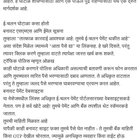
आहेत. हे घोटाळे शोधण्यासाठी आणि एक पाऊल पुढे राहण्यासाठी येथे एक द्रुत
मार्गदर्शक आहे.
ई-चलन घोटाळा कसा होतो
बनावट एसएमएस आणि ईमेल सूचना
तुम्हाला “तात्काळ कारवाई आवश्यक आहे: तुमचे ई-चलन पेमेंट थकीत आहे”
असा संदेश मिळेल ज्यामध्ये “आता पैसे द्या” या लिंकसह. हे खरे दिसते, परंतु
त्यावर क्लिक करणे तुम्हाला वाटते त्यापेक्षा जास्त खर्च करू शकते.
ट्रॅफिक पोलिस म्हणून ओळख
काही घोटाळे करणारे पोलिस अधिकारी असल्याची बतावणी करून फोन करतात
आणि तुमच्यावर त्वरित पैसे भरण्यासाठी दबाव आणतात. ते अधिकृत वाटतात
परंतु ते तुम्हाला जलद पैसे भरण्यास घाबरवण्याचा प्रयत्न करत आहेत.
बनावट पेमेंट वेबसाइट्स
या मेसेजमधील लिंक्स अधिकृत ई-चलन पेमेंट पोर्टलसारख्या वेबसाइट्सकडे
नेतात. पण हे सर्व खोटे आहे! तुमचे पेमेंट आणि बँक तपशील थेट स्कॅमरकडे
जातात.
तुमची माहिती मिळवत आहे
यापैकी काही बनावट साइट फक्त तुमचे पैसे घेत नाहीत – ते तुमची बँक माहिती
किंवा OTP देखील चोरतात, ज्यामुळे अनधिकृत व्यवहार किंवा वाईट होऊ