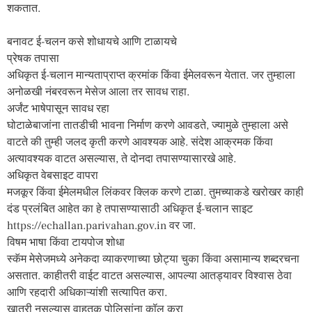
शकतात.
बनावट ई-चलन कसे शोधायचे आणि टाळायचे
प्रेषक तपासा
अधिकृत ई-चलान मान्यताप्राप्त क्रमांक किंवा ईमेलवरून येतात. जर तुम्हाला
अनोळखी नंबरवरून मेसेज आला तर सावध राहा.
अर्जंट भाषेपासून सावध रहा
घोटाळेबाजांना तातडीची भावना निर्माण करणे आवडते, ज्यामुळे तुम्हाला असे
वाटते की तुम्ही जलद कृती करणे आवश्यक आहे. संदेश आक्रमक किंवा
अत्यावश्यक वाटत असल्यास, ते दोनदा तपासण्यासारखे आहे.
अधिकृत वेबसाइट वापरा
मजकूर किंवा ईमेलमधील लिंकवर क्लिक करणे टाळा. तुमच्याकडे खरोखर काही
दंड प्रलंबित आहेत का हे तपासण्यासाठी अधिकृत ई-चलान साइट
https://echallan.parivahan.gov.in वर जा.
विषम भाषा किंवा टायपोज शोधा
स्कॅम मेसेजमध्ये अनेकदा व्याकरणाच्या छोट्या चुका किंवा असामान्य शब्दरचना
असतात. काहीतरी वाईट वाटत असल्यास, आपल्या आतड्यावर विश्वास ठेवा
आणि रहदारी अधिकाऱ्यांशी सत्यापित करा.
खात्री नसल्यास वाहतूक पोलिसांना कॉल करा