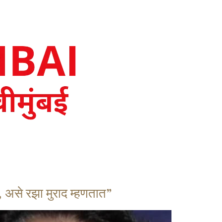
ली, असे रझा मुराद म्हणतात”