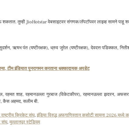
ेऊ शकतात. तुम्ही JioHotstar वेबसाइटवर संगणक/लॅपटॉपवर लाइव्ह सामने पाहू 
र्शन, ऋषभ पंत (यष्टीरक्षक), ध्रुव जुरेल (यष्टीरक्षक), देवदत्त पडिक्कल, नितीश
समस्या, टीम इंडियात पुनरागमन करताना धक्कादायक अपडेट
ह अटल, रहमत शाह, रहमानउल्ला गुरबाज (विकेटकीपर), रहमानउल्ला झदरन, अफ
फी, कैस अहमद, सलीम बी.
ाष्ट्रीय क्रिकेट संघ
,
इंडिया विरुद्ध अफगाणिस्तान कसोटी सामना 2026 मध्ये
ट संघ
,
मुल्लानपूर स्टेडियम