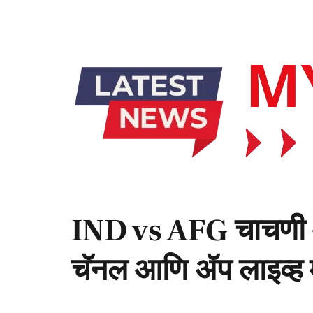
IND vs AFG चाचणी आज
चॅनल आणि ॲप लाइव्ह 