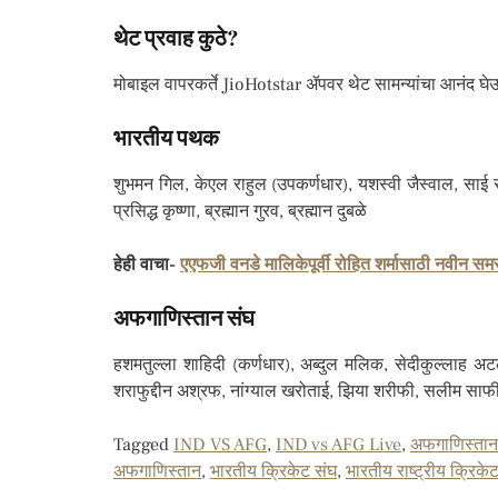
थेट प्रवाह कुठे?
मोबाइल वापरकर्ते JioHotstar ॲपवर थेट सामन्यांचा आनंद घ
भारतीय पथक
शुभमन गिल, केएल राहुल (उपकर्णधार), यशस्वी जैस्वाल, साई सुद
प्रसिद्ध कृष्णा, ब्रह्मान गुरव, ब्रह्मान दुबळे
हेही वाचा-
एएफजी वनडे मालिकेपूर्वी रोहित शर्मासाठी नवीन 
अफगाणिस्तान संघ
हशमतुल्ला शाहिदी (कर्णधार), अब्दुल मलिक, सेदीकुल्ला
शराफुद्दीन अश्रफ, नांग्याल खरोताई, झिया शरीफी, सलीम सा
Tagged
IND VS AFG
,
IND vs AFG Live
,
अफगाणिस्तान र
अफगाणिस्तान
,
भारतीय क्रिकेट संघ
,
भारतीय राष्ट्रीय क्रिके