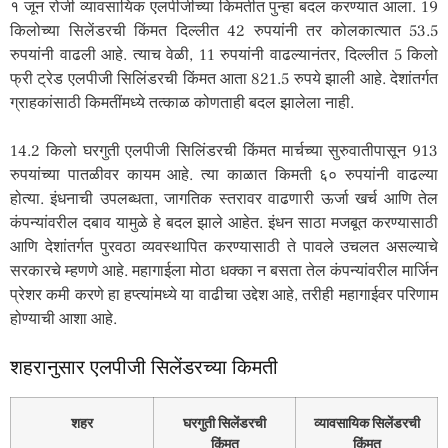
१ जून रोजी व्यावसायिक एलपीजीच्या किमतीत पुन्हा बदल करण्यात आला. 19
किलोच्या सिलेंडरची किंमत दिल्लीत 42 रुपयांनी तर कोलकात्यात 53.5
रुपयांनी वाढली आहे. त्याच वेळी, 11 रुपयांनी वाढल्यानंतर, दिल्लीत 5 किलो
फ्री ट्रेड एलपीजी सिलिंडरची किंमत आता 821.5 रुपये झाली आहे. देशांतर्गत
ग्राहकांसाठी किमतींमध्ये तत्काळ कोणताही बदल झालेला नाही.
14.2 किलो घरगुती एलपीजी सिलिंडरची किंमत मार्चच्या सुरुवातीपासून 913
रुपयांच्या पातळीवर कायम आहे. त्या काळात किमती ६० रुपयांनी वाढल्या
होत्या. इंधनाची उपलब्धता, जागतिक स्तरावर वाढणारी ऊर्जा खर्च आणि तेल
कंपन्यांवरील दबाव यामुळे हे बदल झाले आहेत. इंधन साठा मजबूत करण्यासाठी
आणि देशांतर्गत पुरवठा व्यवस्थापित करण्यासाठी ते पावले उचलत असल्याचे
सरकारचे म्हणणे आहे. महागाईला मोठा धक्का न बसता तेल कंपन्यांवरील मार्जिन
प्रेशर कमी करणे हा हप्त्यांमध्ये या वाढीचा उद्देश आहे, तरीही महागाईवर परिणाम
होण्याची आशा आहे.
शहरानुसार एलपीजी सिलेंडरच्या किमती
शहर
घरगुती सिलेंडरची
व्यावसायिक सिलेंडरची
किंमत
किंमत