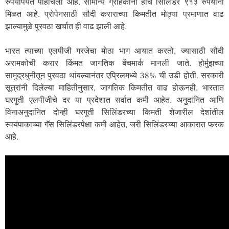
रुपयांपर्यंत पोहोचला आहे. सामान्य ग्राहकांना हाच सिलिंडर ९१३ रुपयांना
मिळत आहे. प्रोपेनसाठी सौदी कराराच्या किमतीत मोठ्या प्रमाणात वाढ
झाल्यामुळे पुरवठा खर्चात ही वाढ झाली आहे.
भारत त्याच्या एलपीजी गरजेचा मोठा भाग आयात करतो, ज्यासाठी सौदी
अरामकोची करार किंमत जागतिक बेंचमार्क मानली जाते. होर्मुझच्या
सामुद्रधुनीतून पुरवठा थांबल्यानंतर एप्रिलमध्ये 38% ची उडी होती. सरकारी
सूत्रांनी दिलेल्या माहितीनुसार, जागतिक किमतीत वाढ होऊनही, भारतात
घरगुती एलपीजीचे दर या प्रदेशात सर्वात कमी आहेत. अनुदानित आणि
विनाअनुदानित दोन्ही घरगुती सिलिंडरच्या किमती शेजारील देशांतील
स्वयंपाकाच्या गॅस सिलिंडरपेक्षा कमी आहेत, जरी सिलिंडरच्या आकारात फरक
आहे.