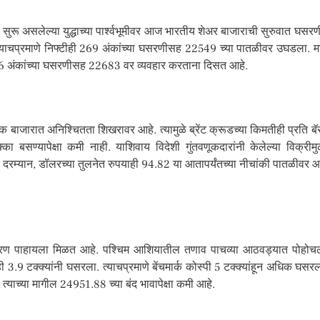
ुरू असलेल्या युद्धाच्या पार्श्वभूमीवर आज भारतीय शेअर बाजाराची सुरुवात घसरणी
ाचप्रमाणे निफ्टीही 269 अंकांच्या घसरणीसह 22549 च्या पातळीवर उघडला. मात्
36 अंकांच्या घसरणीसह 22683 वर व्यवहार करताना दिसत आहे.
िक बाजारात अनिश्चितता शिखरावर आहे. त्यामुळे ब्रेंट क्रूडच्या किमतीही प्रत
का बसण्यापेक्षा कमी नाही. याशिवाय विदेशी गुंतवणूकदारांनी केलेल्या विक्री
दरम्यान, डॉलरच्या तुलनेत रुपयाही 94.82 या आतापर्यंतच्या नीचांकी पातळीवर आला
रण पाहायला मिळत आहे. पश्चिम आशियातील तणाव पाचव्या आठवड्यात पोहोचला अ
.9 टक्क्यांनी घसरला. त्याचप्रमाणे बेंचमार्क कोस्पी 5 टक्क्यांहून अधिक घसरल
 त्याच्या मागील 24951.88 च्या बंद भावापेक्षा कमी आहे.