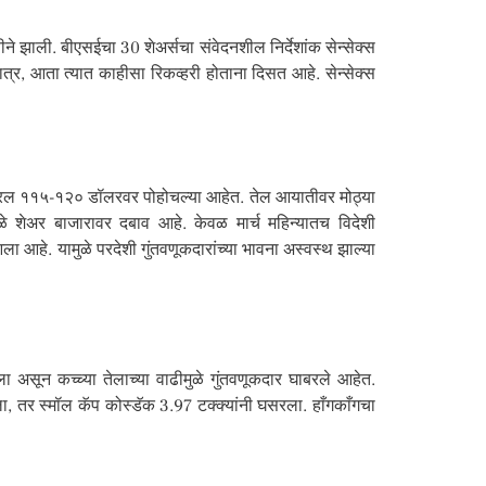
ने झाली. बीएसईचा 30 शेअर्सचा संवेदनशील निर्देशांक सेन्सेक्स
र, आता त्यात काहीसा रिकव्हरी होताना दिसत आहे. सेन्सेक्स
ि बॅरल ११५-१२० डॉलरवर पोहोचल्या आहेत. तेल आयातीवर मोठ्या
मुळे शेअर बाजारावर दबाव आहे. केवळ मार्च महिन्यातच विदेशी
 आहे. यामुळे परदेशी गुंतवणूकदारांच्या भावना अस्वस्थ झाल्या
सून कच्च्या तेलाच्या वाढीमुळे गुंतवणूकदार घाबरले आहेत.
ा, तर स्मॉल कॅप कोस्डॅक 3.97 टक्क्यांनी घसरला. हाँगकाँगचा