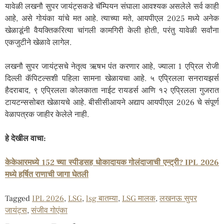
यावेळी लखनौ सुपर जायंट्सकडे चॅम्पियन संघाला आवश्यक असलेले सर्व काही
आहे, असे गोयंका यांचे मत आहे. त्याच्या मते, आयपीएल 2025 मध्ये अनेक
खेळाडूंनी वैयक्तिकरित्या चांगली कामगिरी केली होती, परंतु यावेळी सर्वांना
एकजुटीने खेळावे लागेल.
लखनौ सुपर जायंट्सचे नेतृत्व ऋषभ पंत करणार आहे, ज्याला 1 एप्रिल रोजी
दिल्ली कॅपिटल्सशी पहिला सामना खेळायचा आहे. ५ एप्रिलला सनरायझर्स
हैदराबाद, ९ एप्रिलला कोलकाता नाईट रायडर्स आणि १२ एप्रिलला गुजरात
टायटन्ससोबत खेळायचे आहे. बीसीसीआयने अद्याप आयपीएल 2026 चे संपूर्ण
वेळापत्रक जाहीर केलेले नाही.
हे देखील वाचा:
केकेआरमध्ये 152 च्या स्पीडसह धोकादायक गोलंदाजाची एन्ट्री? IPL 2026
मध्ये हर्षित राणाची जागा घेतली
Tagged
IPL 2026
,
LSG
,
lsg बातम्या
,
LSG मालक
,
लखनऊ सुपर
जायंट्स
,
संजीव गोएंका