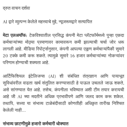
द्रुत वाचन दर्शवा
AI द्वारे व्युत्पन्न केलेले महत्त्वाचे मुद्दे, न्यूजरूमद्वारे सत्यापित
मेटा एल
अयॉफ:
टेकविश्वातील प्रसिद्ध कंपनी मेटा प्लॅटफॉर्ममध्ये पुन्हा एकदा
कर्मचाऱ्यांच्या मोठ्या प्रमाणावर कामावरून कमी झाल्याची चर्चा जोर धरू
लागली आहे. मीडिया रिपोर्ट्सनुसार, कंपनी आपल्या एकूण कर्मचाऱ्यांपैकी सुमारे
20 टक्के कमी करू शकते. त्यामुळे सुमारे 16 हजार कर्मचाऱ्यांच्या नोकऱ्यांवर
परिणाम होण्याची शक्यता आहे.
आर्टिफिशियल इंटेलिजन्स (AI) शी संबंधित तंत्रज्ञान आणि पायाभूत
सुविधांवरील वाढता खर्च संतुलित करण्यासाठी हे पाऊल उचलले जाऊ शकते,
असे सांगण्यात येत आहे. तसेच, कंपनीला भविष्यात अशी टीम तयार करायची
आहे जी AI च्या मदतीने अधिक प्रभावीपणे आणि जलद काम करू शकेल.
तथापि, सध्या या संभाव्य टाळेबंदीसाठी कोणतीही अधिकृत तारीख निश्चित
केलेली नाही…
संभाव्य छाटणीमुळे हजारो कर्मचारी धोक्यात