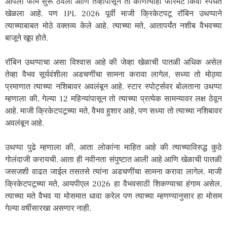
आपला फॉर्म सुरू ठेवला आणि तेव्हापासून तो कोणत्याही फॉरमॅट किंवा स्पर्धेत
खेळला आहे. पण IPL 2026 पूर्वी माजी क्रिकेटपटू रॉबिन उथप्पाने
त्याच्याबाबत मोठे वक्तव्य केले आहे. त्याच्या मते, आतापर्यंत नशीब वैभवच्या
बाजूने खूप होते.
रॉबिन उथप्पाचा असा विश्वास आहे की जेव्हा खेळाची पातळी अधिक असेल
तेव्हा वैभव सूर्यवंशीला अडचणींचा सामना करावा लागेल, सध्या तो मोठ्या
प्रमाणात त्याच्या नशिबावर अवलंबून आहे. स्टार स्पोर्ट्सवर बोलताना उथप्पा
म्हणाला की, गेल्या 12 महिन्यांपासून तो त्याच्या प्रत्येक सामन्यावर लक्ष ठेवून
आहे. माजी क्रिकेटपटूच्या मते, वैभव हुशार आहे, पण सध्या तो त्याच्या नशिबावर
अवलंबून आहे.
उथप्पा पुढे म्हणाला की, आता लोकांना माहित आहे की त्याच्याविरुद्ध कुठे
गोलंदाजी करायची. आता ही नवीनता संपुष्टात आली आहे आणि खेळाची पातळी
जसजशी वाढत जाईल तसतसे त्यांना अडचणींचा सामना करावा लागेल. माजी
क्रिकेटपटूच्या मते, आयपीएल 2026 हा वैभवसाठी शिकण्याचा हंगाम असेल.
त्याच्या मते वैभव या मोसमात धावा करेल पण त्याच्या म्हणण्यानुसार हा मोसम
गेल्या वर्षीसारखा असणार नाही.