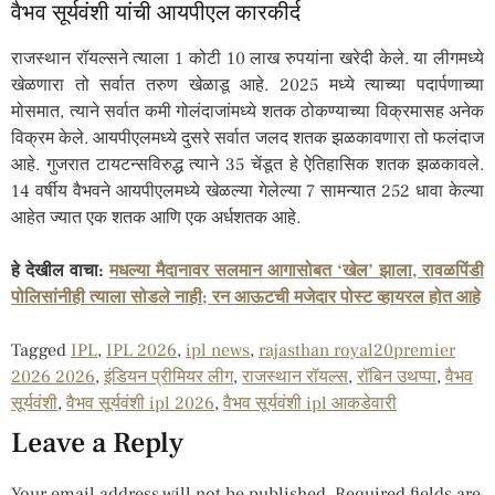
वैभव सूर्यवंशी यांची आयपीएल कारकीर्द
राजस्थान रॉयल्सने त्याला 1 कोटी 10 लाख रुपयांना खरेदी केले. या लीगमध्ये
खेळणारा तो सर्वात तरुण खेळाडू आहे. 2025 मध्ये त्याच्या पदार्पणाच्या
मोसमात, त्याने सर्वात कमी गोलंदाजांमध्ये शतक ठोकण्याच्या विक्रमासह अनेक
विक्रम केले. आयपीएलमध्ये दुसरे सर्वात जलद शतक झळकावणारा तो फलंदाज
आहे. गुजरात टायटन्सविरुद्ध त्याने 35 चेंडूत हे ऐतिहासिक शतक झळकावले.
14 वर्षीय वैभवने आयपीएलमध्ये खेळल्या गेलेल्या 7 सामन्यात 252 धावा केल्या
आहेत ज्यात एक शतक आणि एक अर्धशतक आहे.
हे देखील वाचा:
मधल्या मैदानावर सलमान आगासोबत ‘खेल’ झाला, रावळपिंडी
पोलिसांनीही त्याला सोडले नाही; रन आऊटची मजेदार पोस्ट व्हायरल होत आहे
Tagged
IPL
,
IPL 2026
,
ipl news
,
rajasthan royal20premier
2026 2026
,
इंडियन प्रीमियर लीग
,
राजस्थान रॉयल्स
,
रॉबिन उथप्पा
,
वैभव
सूर्यवंशी
,
वैभव सूर्यवंशी ipl 2026
,
वैभव सूर्यवंशी ipl आकडेवारी
Leave a Reply
Your email address will not be published.
Required fields are