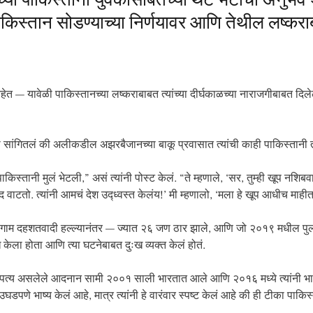
ंच्या पाकिस्तानी युवकांसोबतच्या थेट भेटीचा अनुभ
 पाकिस्तान सोडण्याच्या निर्णयावर आणि तेथील लष्कराब
हेत — यावेळी पाकिस्तानच्या लष्कराबाबत त्यांच्या दीर्घकाळच्या नाराजगीबाबत दिलेल्
ांनी सांगितलं की अलीकडील अझरबैजानच्या बाकू प्रवासात त्यांची काही पाकिस्तानी 
ाकिस्तानी मुलं भेटली,” असं त्यांनी पोस्ट केलं. “ते म्हणाले, ‘सर, तुम्ही खूप नशि
ाटतो. त्यांनी आमचं देश उद्ध्वस्त केलंय!’ मी म्हणालो, ‘मला हे खूप आधीच माहीत
गाम दहशतवादी हल्ल्यानंतर — ज्यात २६ जण ठार झाले, आणि जो २०१९ मधील पुलवा
 केला होता आणि त्या घटनेबाबत दुःख व्यक्त केलं होतं.
पत्य असलेले आदनान सामी २००१ साली भारतात आले आणि २०१६ मध्ये त्यांनी भारती
पणे भाष्य केलं आहे, मात्र त्यांनी हे वारंवार स्पष्ट केलं आहे की ही टीका पाकि