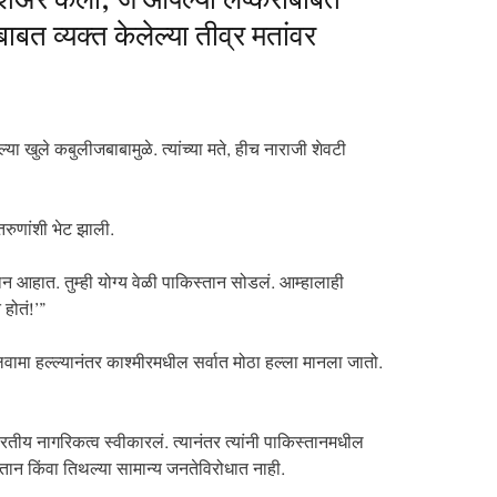
व शेअर केला, जे आपल्या लष्कराबाबत
ाबत व्यक्त केलेल्या तीव्र मतांवर
या खुले कबुलीजबाबामुळे. त्यांच्या मते, हीच नाराजी शेवटी
तरुणांशी भेट झाली.
बवान आहात. तुम्ही योग्य वेळी पाकिस्तान सोडलं. आम्हालाही
 होतं!’”
मा हल्ल्यानंतर काश्मीरमधील सर्वात मोठा हल्ला मानला जातो.
य नागरिकत्व स्वीकारलं. त्यानंतर त्यांनी पाकिस्तानमधील
स्तान किंवा तिथल्या सामान्य जनतेविरोधात नाही.