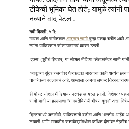
गायक आदनान सामी यांनी बाकूमध्ये त्या
टीकेची भूमिका घेत होते; यामुळे त्यांनी
नव्याने वाद पेटला.
नवी दिल्ली, ५ मे:
गायक आणि संगीतकार
आदनान सामी
पुन्हा एकदा चर्चेत आले आ
त्यांना पाकिस्तान सोडण्यामागचं कारण ठरली.
‘एक्स’ (पूर्वीचं ट्विटर) या सोशल मीडिया प्लॅटफॉर्मवर सामी य
“बाकूच्या सुंदर रस्त्यांवर फेरफटका मारताना काही अत्यंत छान प
नागरिकत्व बदलायचं आहे. आम्हाला आमचा लष्कर तिरस्कारास्पद व
ही पोस्ट सोशल मीडियावर प्रचंड व्हायरल झाली, विशेषतः पहल
सामी यांनी या हल्ल्याचा “मानवतेविरोधी भीषण गुन्हा” असा निषेध
ब्रिटनमध्ये जन्मलेले, पाकिस्तानी वडील आणि भारतीय आईचे अ
लष्करी आणि राजकीय सत्ताकेंद्रांमधील कथित दोषांवर नेहमीच उघड