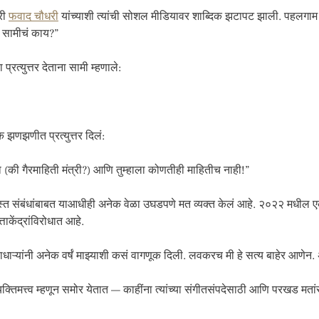
्री
फवाद चौधरी
यांच्याशी त्यांची सोशल मीडियावर शाब्दिक झटापट झाली. पहलगाम 
न सामीचं काय?”
रत्युत्तर देताना सामी म्हणाले:
 झणझणीत प्रत्युत्तर दिलं:
ोता (की गैरमाहिती मंत्री?) आणि तुम्हाला कोणतीही माहितीच नाही!”
रस्त संबंधांबाबत याआधीही अनेक वेळा उघडपणे मत व्यक्त केलं आहे. २०२२ मधील एका इन्स
ाकेंद्रांविरोधात आहे.
धाऱ्यांनी अनेक वर्षं माझ्याशी कसं वागणूक दिली. लवकरच मी हे सत्य बाहेर आणेन.
व्यक्तिमत्त्व म्हणून समोर येतात — काहींना त्यांच्या संगीतसंपदेसाठी आणि परखड म