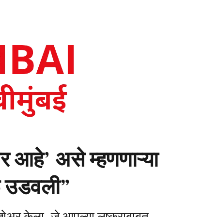
 आहे’ असे म्हणणाऱ्या
बळ उडवली”