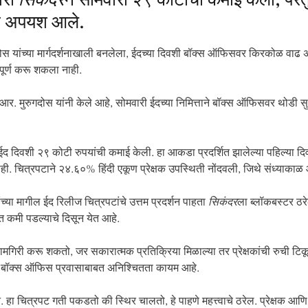
तरी
सिकंदर
ने सोमवारी २९ कोटींची कमाई केली, परं
यात अपयश आले.
गदोस यांच्या मार्गदर्शनाखाली बनलेला, ईदच्या दिवशी बॉक्स ऑफिसवर किरकोळ वाढ 
ा पूर्ण करू शकला नाही.
 ए. आर. मुरुगदोस यांनी केले आहे, सोमवारी ईदच्या निमित्ताने बॉक्स ऑफिसवर थोडी स
 ईद दिवशी २९ कोटी रुपयांची कमाई केली. हा आकडा प्रदर्शित झालेल्या पहिल्या दि
. चित्रपटाने २४.६०% हिंदी एकूण प्रेक्षक उपस्थिती नोंदवली, जिथे संध्याकाळ आणि
ांच्या मागील ईद रिलीज चित्रपटांचे उत्तम प्रदर्शन पाहता
सिकंदर
ला ब्लॉकबस्टर ठरेल
त कमी पडल्याचे दिसून येत आहे.
री करू शकतो, जर सकारात्मक प्रतिक्रिया मिळाल्या तर प्रेक्षकांची रुची टिकून र
ालीन बॉक्स ऑफिस प्रवासाबाबत अनिश्चितता कायम आहे.
. हा चित्रपट गती पकडतो की स्थिर चालतो, हे पाहणे महत्त्वाचे ठरेल. प्रेक्षक 