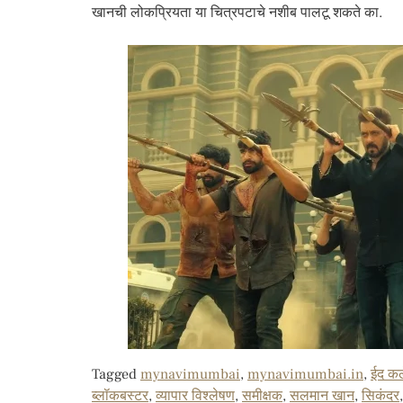
खानची लोकप्रियता या चित्रपटाचे नशीब पालटू शकते का.
Tagged
mynavimumbai
,
mynavimumbai.in
,
ईद कल
ब्लॉकबस्टर
,
व्यापार विश्लेषण
,
समीक्षक
,
सलमान खान
,
सिकंदर