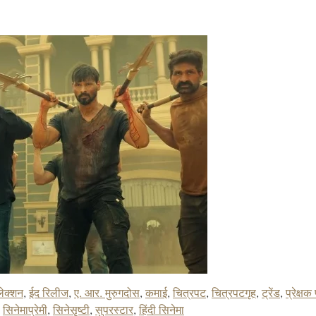
ेक्शन
,
ईद रिलीज
,
ए. आर. मुरुगदोस
,
कमाई
,
चित्रपट
,
चित्रपटगृह
,
ट्रेंड
,
प्रेक्ष
,
सिनेमाप्रेमी
,
सिनेसृष्टी
,
सुपरस्टार
,
हिंदी सिनेमा