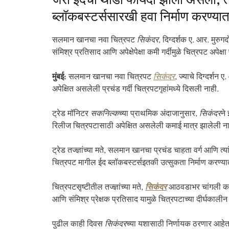
जरी ईदचा थोडा फायदा झाला असला, 
ब्लॉकबस्टर्ससारखी हवा निर्माण करण्
सलमान खानचा नवा चित्रपट
सिकंदर
, दिग्दर्शक ए. आर. मुरु
संमिश्र प्रतिसाद आणि अपेक्षेपेक्षा कमी गर्दीमुळे चित्रपट अपेक्ष
मुंबई:
सलमान खानचा नवा चित्रपट
सिकंदर
, ज्याचे दिग्दर्शन
अपेक्षित असलेली प्रचंड गर्दी चित्रपटगृहांमध्ये दिसली नाही.
ट्रेड मॉनिटर
सकनिल्क
च्या प्राथमिक अंदाजानुसार,
सिकंदर
ने
रिलीज चित्रपटासाठी अपेक्षित असलेली कमाई मात्र झालेली नाही
ट्रेड तज्ज्ञांच्या मते, सलमान खानचा प्रचंड चाहता वर्ग आणि त्य
चित्रपट मागील ईद ब्लॉकबस्टर्सइतकी उत्सुकता निर्माण करण्या
चित्रपटसृष्टीतील तज्ज्ञांच्या मते,
सिकंदर
आठवडाभर चांगली कामगि
आणि संमिश्र प्रेक्षक प्रतिसाद यामुळे चित्रपटाच्या दीर्घक
पुढील काही दिवस
सिकंदर
च्या यशासाठी निर्णायक ठरणार आहेत