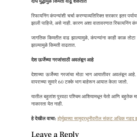
दीर्घ युद्धामुळे किंमती वाढू शकतात
रिफायनिंग कंपन्यांशी चर्चा करण्याव्यतिरिक्त सरकार इतर पर्
झाली पाहिजे, असे नाही. कारण अशा वातावरणात रिफायनिंग कंप
जागतिक किमतीत वाढ झाल्यामुळे, कंपन्यांना काही काळ तोटा स
झाल्यामुळे किमती वाढतात.
देश ऊर्जेच्या गरजांसाठी अवलंबून आहे
देशाच्या ऊर्जेच्या गरजांचा मोठा भाग आयातीवर अवलंबून आहे
वापराच्या सुमारे 60 टक्के भाग बाहेरून आयात केला जातो.
यातील बहुतांश पुरवठा पश्चिम आशियामधून येतो आणि बहुतेक माल हो
नाकारता येत नाही.
हे देखील वाचा:
होर्मुझच्या सामुद्रधुनीवरील संकट अधिक गड
Leave a Reply